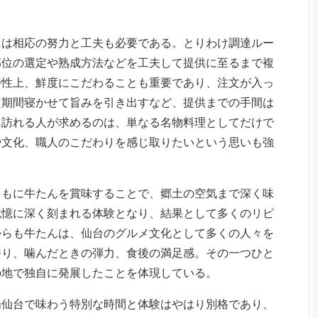
には相応の努力と工夫も必要である。とりわけ調達ルー
部位の選定や熟成方法などを工夫して提供に至るまで複
特性上、鮮度にこだわることも重要であり、注文が入っ
定期間寝かせて旨みを引き出すなど、提供までの手間は
に訪れる人が求めるのは、単なる名物料理としてだけで
や文化、職人のこだわりを感じ取りたいという思いも強
ともに牛たんを賞味することで、郷土の空気まで深く味
記憶に深く刻まれる体験となり、結果として多くのリピ
からも牛たんは、仙台のグルメ文化として多くの人々を
香り、噛んだときの弾力、食後の満足感。その一つひと
の地で独自に発展したことを体現している。
場仙台で味わう特別な時間と体験はやはり別格であり、