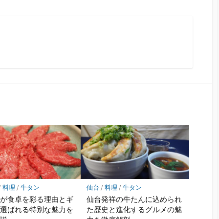
/
料理
/
牛タン
仙台
/
料理
/
牛タン
ンが食卓を彩る理由とギ
仙台発祥の牛たんに込められ
に選ばれる特別な魅力を
た歴史と進化するグルメの魅