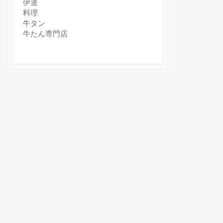
伊達
料理
牛タン
牛たん専門店