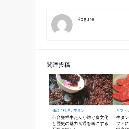
Kogure
関連投稿
仙台
/
料理
/
牛タン
ギフト
仙台発祥牛たんが紡ぐ食文化
牛タ
と歴史の魅力食通を虜にする
フト