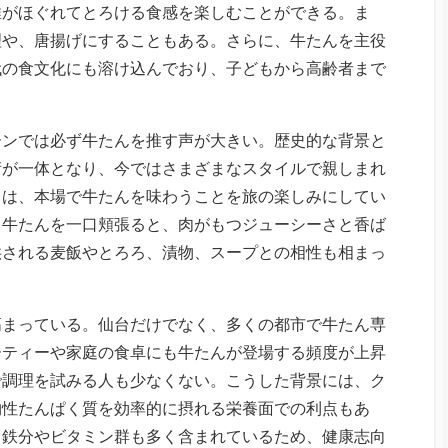
維がほぐれてとろける食感を楽しむことができる。ま
理や、唐揚げにすることもある。さらに、牛たんを主役
代の食文化にも溶け込んでおり、子どもから高齢者まで
。
ーンでは必ず牛たんを推す声が大きい。歴史的な背景と
術が一体となり、今ではさまざまなスタイルで親しまれ
くは、本場で牛たんを味わうことを旅の楽しみにしてい
る牛たんを一口頬張ると、肉がもつジューシーさと香ば
供される麦飯やとろろ、漬物、スープとの相性も相まっ
高まっている。仙台だけでなく、多くの都市で牛たん専
ーティーや家庭の食卓にも牛たんが登場する頻度が上昇
で調理を試みる人も少なくない。こうした背景には、ク
物性たんぱく質を効率的に摂れる栄養面での利点もあ
、鉄分やビタミン群も多く含まれているため、健康志向