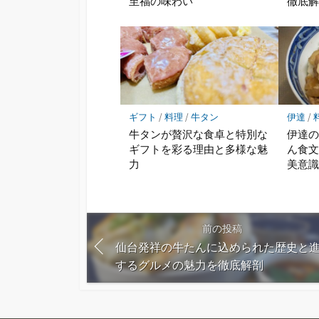
至福の味わい
徹底
ギフト
/
料理
/
牛タン
伊達
/
牛タンが贅沢な食卓と特別な
伊達
ギフトを彩る理由と多様な魅
ん食
力
美意
前の投稿
仙台発祥の牛たんに込められた歴史と
するグルメの魅力を徹底解剖