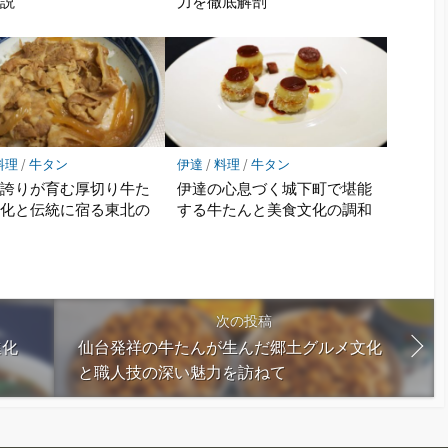
解説
力を徹底解剖
料理
/
牛タン
伊達
/
料理
/
牛タン
の誇りが育む厚切り牛た
伊達の心息づく城下町で堪能
文化と伝統に宿る東北の
する牛たんと美食文化の調和
識
次の投稿
進化
仙台発祥の牛たんが生んだ郷土グルメ文化
と職人技の深い魅力を訪ねて