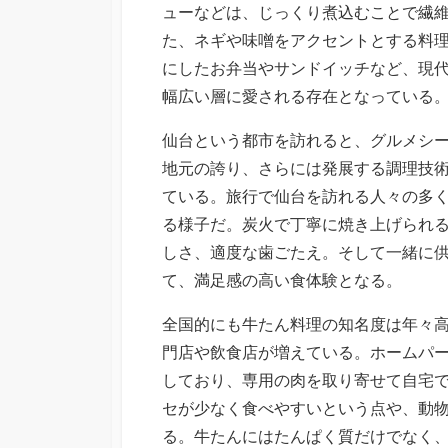
ューなどは、じっくり煮込むことで繊
た、ネギや味噌をアクセントとする料
にしたお弁当やサンドイッチなど、現
幅広い層に愛される存在となっている
仙台という都市を訪れると、グルメシ
地元の誇り、さらには発展する調理技
ている。旅行で仙台を訪れる人々の多
る様子だ。炭火で丁寧に焼き上げられ
しさ、適度な歯ごたえ。そして一緒に
て、満足感の高い食体験となる。
全国的にも牛たん料理の知名度は年々
門店や飲食店が増えている。ホームパ
しており、専用の肉を取り寄せて自宅
セが少なく食べやすいという点や、動
る。牛たんにはたんぱく質だけでなく