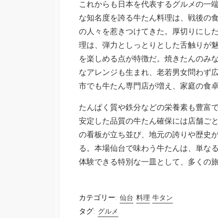
これからも日本を代表するグルメの一
な知名度を誇る牛たん料理は、戦後の
の人々を惹きつけてきた。厚切りにし
理は、弾力としっとりとした舌触りが
を楽しめる点が特徴だ。焼きたんのみ
なアレンジも生まれ、老若男女問わず
市でも牛たん専門店が増え、家庭の食
たんぱく質や鉄分などの栄養素も豊富
安定した品質の牛たん確保には店舗ご
の看板が立ち並び、地元の誇りや歴史
る。本場仙台で味わう牛たんは、単な
体験できる特別な一皿として、多くの
カテゴリー:
仙台
料理
牛タン
タグ:
グルメ