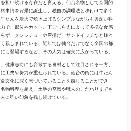
端を担い続ける存在だと言える。仙台名物として全国的
食料事情を背景に誕生し、独自の調理法と味付けで多く
た牛たんを炭火で焼き上げるシンプルながらも奥深い料
魅力で、部位やカット、下ごしらえによって多様な食感
ならず、タンシチューや唐揚げ、サンドイッチなど様々
広く親しまれている。近年では仙台だけでなく全国の都
卓にも登場するなど、その人気は確実に広がっている。
で、健康志向にも合致する食材として注目される一方、
とに工夫や努力が重ねられている。仙台の街には牛たん
が食文化に深く息づいていることを感じることができ
る名物料理を超え、土地の空気や職人のこだわりまでも
旅人に強い印象を残し続けている。