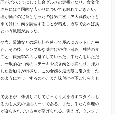
料理がどのようにして仙台グルメの定番となり、食文化
、さらには全国的な広がりについても触れていきたい。
料理が仙台の定番となったのは第二次世界大戦後からと
駐軍向けに牛肉を調理することが増え、通常であれば捨
うという風潮があった。
菜や塩、醤油などの調味料を使って厚めにカットした牛
した。その後、シンプルな味付けや強い旨み、独特の食
のこと、観光客の舌も魅了していった。牛たんをいただ
る。一般的な牛肉のステーキや焼き肉とは異なり、弾力
とした舌触りが特徴だ。この食感を最大限に引き出すた
どのようにカットするのか、また味付けや下ごしらえも
流であるが、薄切りにしてじっくり火を通すスタイルも
べるのも人気の理由の一つである。また、牛たん料理の
夫が凝らされている点が挙げられる。例えば、タンシチ