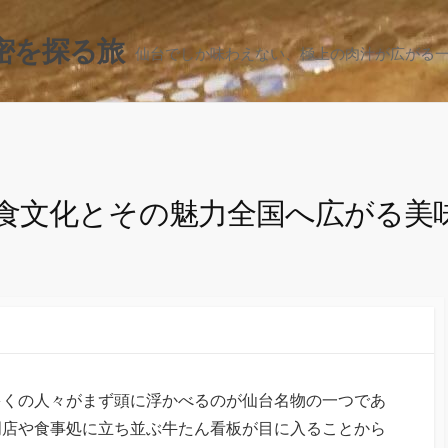
密を探る旅
仙台でしか味わえない、極上の肉汁が広がる
食文化とその魅力全国へ広がる美
多くの人々がまず頭に浮かべるのが仙台名物の一つであ
門店や食事処に立ち並ぶ牛たん看板が目に入ることから