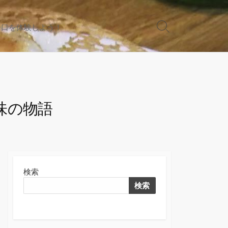
一口を体験しよう！
検
索
切
り
替
え
味の物語
検索
検索