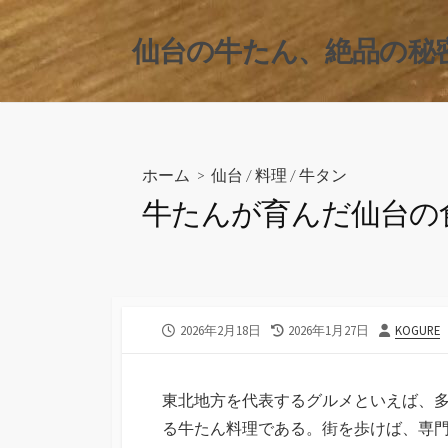
コ
ン
仙台の牛たん、絶品の秘
テ
ン
ツ
へ
ス
ホーム
>
仙台
/
料理
/
牛タン
キ
牛たんが育んだ仙台の
ッ
プ
公
最
投
2026年2月18日
2026年1月27日
KOGURE
開
終
稿
日
更
者
新
東北地方を代表するグルメといえば、
日
る牛たん料理である。
街を歩けば、専