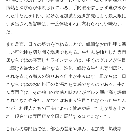
情熱と探求心が体現されている。手間暇を惜しまず選び抜か
れた牛たんを用い、絶妙な塩加減と焼き加減により最大限に
引き出される旨味は、一度体験すれば忘れられない味わい
だ。
また反面、日々の努力を重ねることで、繊細なお肉料理に新
しい可能性を切り開く場所でもある。牛たんを軸とした専門
店ならではの充実したラインナップは、多くのグルメが注目
し続ける最大の理由となる。進化し続ける牛たん専門店と、
それを支える職人の誇りある仕事が生み出す一皿からは、日
本ならではのお肉料理の奥深さを実感できるのである。牛た
ん専門店は、その独自の食感と味わいがグルメ層に高く評価
されてきた存在だ。かつてはあまり注目されなかった牛たん
だが、料理人たちの工夫によって旨みや歯ごたえが引き出さ
れ、現在では専門店が全国に展開するほどになった。
これらの専門店では、部位の選定や厚み、塩加減、熟成期