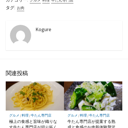
カテゴリー:
グルメ
料理
牛たん専門店
タグ:
お肉
Kogure
関連投稿
グルメ
/
料理
/
牛たん専門店
グルメ
/
料理
/
牛たん専門店
極上の食感と旨味が織りな
牛たん専門店が提案する熟
す牛たん専門店が切り拓く
成と食感のお肉新体験贅沢