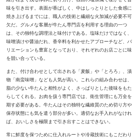
味を引き出す。表面が香ばしく、中はしっとりとした食感に
焼き上げるまでには、職人の技術と繊細な火加減が必要不可
欠だ。グルメな客層が牛たん専門店を利用する理由の一つ
は、その独特な調理法と味付けである。塩味だけではなく、
味噌漬けや醤油だれ、香辛料を利かせたアプローチなど、バ
リエーションも豊富となっており、それぞれのお店ごとに味
を競い合っている。
また、付け合わせとして出される「麦飯」や「とろろ」、漬
物「南蛮味噌」なども人気が高い。これらの組み合わせは、
脂の少ない牛たんと相性がよく、さっぱりとした後味をもた
らしてくれる。お肉を扱う専門店では、衛生管理にも万全を
期す必要がある。牛たんはその独特な繊維質のため切り方や
保存状態にも気を遣う部分が多い。適切なお手入れがなけれ
ば、おいしさを極限まで引き出すことはできない。
常に鮮度を保つために仕入れルートや冷蔵技術にもこだわり