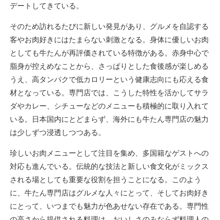
デートしてきている。
そのため訪れるたびに新しい発見があり、グルメを自認する
客やお肉好きにはたまらない刺激となる。身体に優しいお肉
としても牛たんが再評価されている特徴がある。赤身中心で
脂身が控えめなことから、さっぱりとした食後感が楽しめる
うえ、高タンパクで低カロリーという健康志向にも応える食
材となっている。専門店では、こうした特性を活かしてサラ
ダやカレー、シチューなどのメニューも積極的に取り入れて
いる。日本国内にとどまらず、海外にも牛たん専門店の魅力
は少しずつ浸透しつつある。
珍しいお肉メニューとして注目を集め、多国籍なゲストへの
対応も進んでいる。伝統的な技法と新しい食文化がミックス
される場としても重要な役割を担うことになる。このよう
に、牛たん専門店はグルメな人々にとって、そしてお肉好き
にとって、いつまでも魅力が色あせない存在である。専門性
の高さから提供される料理は、おいしさのみならず料理人の