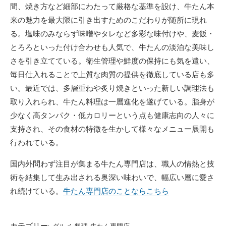
間、焼き方など細部にわたって厳格な基準を設け、牛たん本
来の魅力を最大限に引き出すためのこだわりが随所に現れ
る。塩味のみならず味噌やタレなど多彩な味付けや、麦飯・
とろろといった付け合わせも人気で、牛たんの淡泊な美味し
さを引き立てている。衛生管理や鮮度の保持にも気を遣い、
毎日仕入れることで上質な肉質の提供を徹底している店も多
い。最近では、多層重ねや炙り焼きといった新しい調理法も
取り入れられ、牛たん料理は一層進化を遂げている。脂身が
少なく高タンパク・低カロリーという点も健康志向の人々に
支持され、その食材の特徴を生かして様々なメニュー展開も
行われている。
国内外問わず注目が集まる牛たん専門店は、職人の情熱と技
術を結集して生み出される奥深い味わいで、幅広い層に愛さ
れ続けている。
牛たん専門店のことならこちら