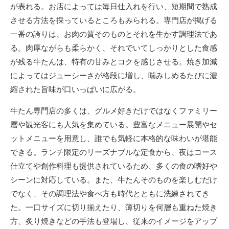
が表れる。お店によっては毎日仕入れを行い、短期間で熟成
させる方法を採っているところもみられる。専門店が掲げる
一番の誇りは、お肉の質そのものとそれを生かす調理法であ
る。肉厚ながらも柔らかく、それでいてしっかりとした食感
が残る牛たんは、特有の甘みとコクを感じさせる。焼き加減
によってはジューシーさが格段に増し、噛みしめるたびに濃
縮された旨味が口いっぱいに広がる。
牛たん専門店の多くは、グルメ好きだけではなくファミリー
層や観光客にも人気を集めている。豊富なメニュー展開やセ
ットメニューを用意し、誰でも気軽に本格的な味わいが堪能
できる。ランチ限定のリーズナブルな定食から、夜はコース
仕立てや創作料理も提供されているため、多くの食の嗜好や
シーンに対応している。また、牛たんそのものを楽しむだけ
でなく、その調理法や食べ方も時代とともに洗練されてき
た。一口サイズに切り揃えたり、薄切りを何層も重ねた焼き
方、炙り焼きなどの手法も登場し、従来のイメージをアップ