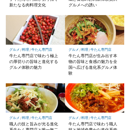
新たなる肉料理文化
グルメへの誘い
グルメ
/
料理
/
牛たん専門店
グルメ
/
料理
/
牛たん専門店
牛たん専門店で味わう極上
牛たん専門店が生み出す本
の厚切りの旨味と進化する
物の旨味と食感の魅力を全
グルメ体験の魅力
国へ広げる進化系グルメ体
験
グルメ
/
料理
/
牛たん専門店
グルメ
/
料理
/
牛たん専門店
職人の技と旨みが光る進化
牛たん専門店で味わう職人
系牛たん専門店と唯一無二
技と地域色豊かな進化系肉