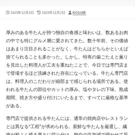
公
最
投
2025年12月3日
2025年12月2日
KOGURE
開
終
稿
日
更
者
新
厚みのある牛たんが持つ独自の食感と味わいは、数あるお肉
日
の中でも特にグルメ層に愛されてきた。
数十年前、その価値
はあまり注目されることがなく、牛たんはどちらかといえば
捨てられることも多かった。しかし、特有の歯ごたえと薫り
を見出した料理人が工夫を重ねたことで、今日では専門店ま
で登場するほど洗練された存在になっている。牛たん専門店
は、料理人のこだわりが細部まで感じられる場所である。使
われる牛たんの部位やカットの厚み、塩やタレの下味、熟成
期間、焼き方や盛り付けにいたるまで、すべてに厳格な基準
がある。
専門店で提供される牛たんには、通常の焼肉店やレストラン
とは異なる“工程”が求められる。新鮮な牛たんを厳選し、繊
維が程よく残る厚みに切り分け、独自の塩加減で寝かせて旨