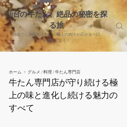
コ
ン
仙台の牛たん、絶品の秘密を探
テ
る旅
ン
検
ツ
索
仙台でしか味わえない、極上の肉汁が広がる一口
へ
切
を体験しよう！
り
ス
替
キ
え
ッ
プ
ホーム
>
グルメ
/
料理
/
牛たん専門店
牛たん専門店が守り続ける極
上の味と進化し続ける魅力の
すべて