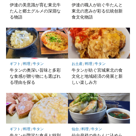
伊達の美意識が育む東北牛
伊達の職人が紡ぐ牛たんと
たんと郷土グルメの深淵な
東北の恵みが彩る伝統创新
る物語
食文化物語
ギフト
/
料理
/
牛タン
お土産
/
料理
/
牛タン
牛タンの奥深い旨味と多彩
牛タンが紡ぐ宮城東北の食
な食感が贈り物にも選ばれ
文化と地域経済の発展と新
る理由を探る
しい楽しみ方
ギフト
/
料理
/
牛タン
仙台
/
料理
/
牛タン
牛タンが贅沢な食卓と特別
仙台発祥の牛たんに込めら