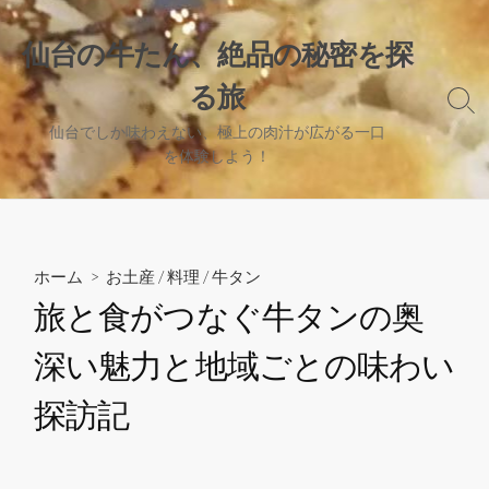
コ
ン
仙台の牛たん、絶品の秘密を探
テ
る旅
ン
検
ツ
索
仙台でしか味わえない、極上の肉汁が広がる一口
へ
切
を体験しよう！
り
ス
替
キ
え
ッ
プ
ホーム
>
お土産
/
料理
/
牛タン
旅と食がつなぐ牛タンの奥
深い魅力と地域ごとの味わい
探訪記