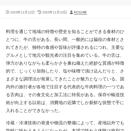
公
最
投
2025年11月12日
2025年11月10日
KOGURE
開
終
稿
日
更
者
新
料理を通じて地域の特徴や歴史を知ることができる食材のひ
日
とつに、牛の舌がある。
長い間、一般的には脇役の食材とさ
れてきたが、独特の食感や旨味が評価されるにつれ、主要な
グルメとして地元や観光者の注目を集めている。牛の舌は、
弾力がありながらも柔らかさを兼ね備えた絶妙な質感が特徴
的で、じっくり加熱したり、塩や味噌で漬け込んだりと、さ
まざまな調理法が発展してきたことが魅力となっている。国
内外の旅行者が各地で注目する代表的な牛肉料理の一つであ
る舌肉は、その食文化と加工法に特長がある。保存や輸送技
術が向上する以前は、消費地の近隣でしか新鮮な状態で手に
入れることができなかった。
冷蔵・冷凍技術の発達や物流の整備によって、産地以外でも
気軽に味わえるようになったが、本場で味わう体験は格別で