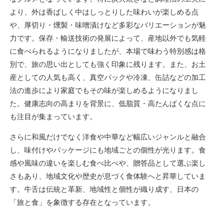
より、外は香ばしく中はしっとりした味わいが楽しめる点
や、厚切り・燻製・味噌漬けなど多彩なバリエーションが魅
力です。保存・輸送技術の発展によって、産地以外でも気軽
に食べられるようになりましたが、本場で味わう特別感は格
別で、旅の思い出としても強く印象に残ります。また、お土
産としての人気も高く、真空パックや冷凍、缶詰などの加工
法の進歩により家庭でもその味が楽しめるようになりまし
た。健康志向の高まりを背景に、低脂質・高たんぱくな点に
も注目が集まっています。
さらに和風だけでなく洋食や中華など幅広いジャンルと融合
し、味付けやパッケージにも地域ごとの個性が光ります。食
感や風味の違いを楽しむ食べ比べや、贈答品として選ぶ楽し
さもあり、地域文化や歴史が息づく食体験へと昇華していま
す。牛舌は伝統と革新、地域性と個性が織り成す、日本の
「旅と食」を象徴する存在となっています。