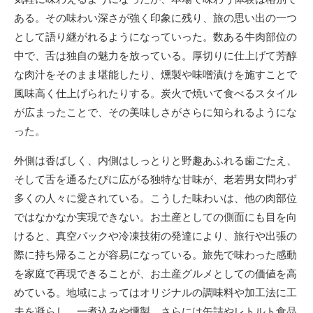
ある。その味わい深さが強く印象に残り、旅の思い出の一つ
として語り継がれるようになっていった。数ある牛肉部位の
中で、舌は独自の魅力を放っている。厚切りに仕上げて芳醇
な肉汁をそのまま堪能したり、燻製や味噌漬けを施すことで
風味高く仕上げられたりする。炭火で焼いて食べるスタイル
が広まったことで、その美味しさがさらに知られるようにな
った。
外側は香ばしく、内側はしっとりと野趣あふれる歯ごたえ、
そして舌を通るたびに広がる独特な甘味が、老若男女問わず
多くの人々に愛されている。こうした味わいは、他の肉部位
ではなかなか実現できない。お土産としての側面にも目を向
けると、真空パックや冷凍技術の発達により、旅行や出張の
際に持ち帰ることが容易になっている。旅先で味わった感動
を家庭で再現できることが、お土産グルメとしての価値を高
めている。地域によってはオリジナルの調味料や加工法に工
夫を凝らし、一煮込みや燻製、さらには缶詰やレトルト食品