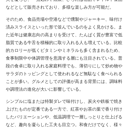
などとして販売されており、多様な楽しみ方が可能だ。
そのため、食品売場や空港などで燻製やジャーキー、味付け
済みスライスといった形で並んでいるのをよく見かける。ま
た近年は健康志向の高まりを受けて、たんぱく質が豊富で低
脂質である牛舌を積極的に取り入れる人も増えている。比較
的カロリーが低くビタミンやミネラルも多く含まれるため、
食事制限中や体調管理を意識する層にも注目されている。普
段の食卓に取り入れる家庭料理でも、薄切りにして炒め物や
サラダのトッピングとして使われるなど無駄なく食べられる
ことが多い。グルメとしての評価が高まる背景には、調味料
や調理法の進化が大いに影響している。
シンプルに塩または特製ダレで味付けし、炭火や鉄板で焼き
上げたものが定番である一方で、紅茶やお茶の葉で香り付け
したバリエーションや、低温調理で一層しっとりと仕上げる
など、趣向を凝らした工夫も目立つ。和食だけでなく、様々