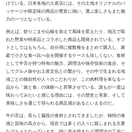
けている。日本各地の土産店には、その土地オリジナルのパ
ッケージや限定味の商品が豊富に揃い、選ぶ楽しさもまた魅
力の一つとなっている。
例えば、炒りごまや山椒を加えて風味を変えたり、地元で取
れた野菜や特産品とコラボした商品も開発されている。ギフ
トとしてはもちろん、自分用に複数種をまとめて購入し、家
庭で小さな食べ比べ会を開催するケースも珍しくない。食材
として牛舌が持つ特有の魅力、調理法や保存技術の進歩、そ
してグルメ旅やお土産文化との繋がり。その中で生まれる地
域ごとの独自性や人々のこだわりが、この肉料理を単なる一
品から「旅と食」の体験へと昇華させている。誰もが一度は
味わってみたいと感じる理由には、その歴史と革新、そして
美味しさを通じて得られる満足感があるといえるのだ。
牛の舌は、長らく脇役の食材とされてきましたが、独特の食
感と旨味の高さから、現在では多くの人々に親しまれる主要
なグルメとなっています。特に炭火焼きなど調理法の工夫に