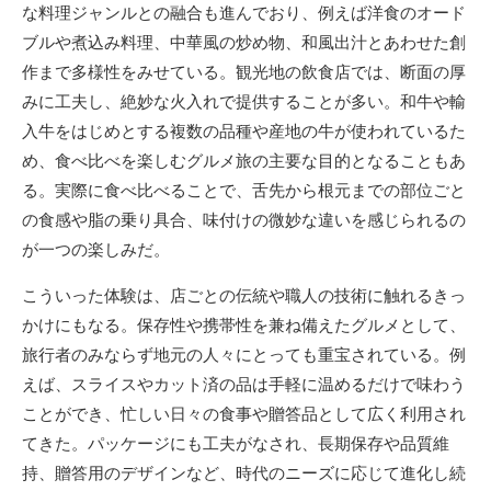
な料理ジャンルとの融合も進んでおり、例えば洋食のオード
ブルや煮込み料理、中華風の炒め物、和風出汁とあわせた創
作まで多様性をみせている。観光地の飲食店では、断面の厚
みに工夫し、絶妙な火入れで提供することが多い。和牛や輸
入牛をはじめとする複数の品種や産地の牛が使われているた
め、食べ比べを楽しむグルメ旅の主要な目的となることもあ
る。実際に食べ比べることで、舌先から根元までの部位ごと
の食感や脂の乗り具合、味付けの微妙な違いを感じられるの
が一つの楽しみだ。
こういった体験は、店ごとの伝統や職人の技術に触れるきっ
かけにもなる。保存性や携帯性を兼ね備えたグルメとして、
旅行者のみならず地元の人々にとっても重宝されている。例
えば、スライスやカット済の品は手軽に温めるだけで味わう
ことができ、忙しい日々の食事や贈答品として広く利用され
てきた。パッケージにも工夫がなされ、長期保存や品質維
持、贈答用のデザインなど、時代のニーズに応じて進化し続